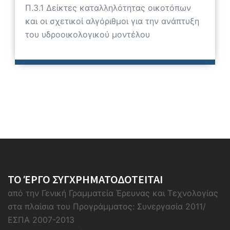
Π.3.1 Δείκτες καταλληλότητας οικοτόπων
και οι σχετικοί αλγόριθμοι για την ανάπτυξη
του υδροοικολογικού μοντέλου
ΤΟ ΈΡΓΟ ΣΥΓΧΡΗΜΑΤΟΔΟΤΕΙΤΑΙ
από την Γενική Γραμματεία Έρευνας και Τεχνολογίας
στα πλαίσια του Προγράμματος: Συνεργασία 2011/
ΕΣΠΑ 2007-2013