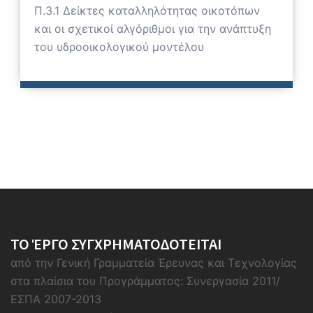
Π.3.1 Δείκτες καταλληλότητας οικοτόπων
και οι σχετικοί αλγόριθμοι για την ανάπτυξη
του υδροοικολογικού μοντέλου
ΤΟ ΈΡΓΟ ΣΥΓΧΡΗΜΑΤΟΔΟΤΕΙΤΑΙ
από την Γενική Γραμματεία Έρευνας και Τεχνολογίας
στα πλαίσια του Προγράμματος: Συνεργασία 2011/
ΕΣΠΑ 2007-2013