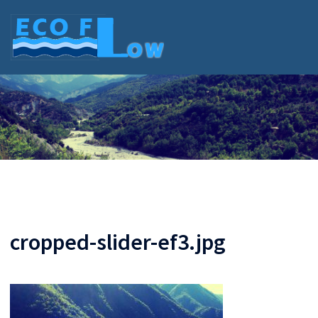
Skip
to
content
cropped-slider-ef3.jpg