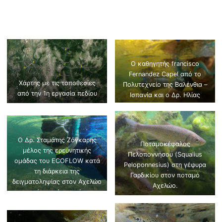
Ο καθηγητής francisco
Fernandez Capel από το
Χάρτης με τις τοποθεσίες
Πολυτεχνείο της Βαλένθια –
από την 1η εργασία πεδίου
Ισπανία και ο Δρ. Ηλίας
Δημητρίου, επιστημονικός
υπεύθυνος του ECOFLOW
κατά τη διάρκεια της
δειγματοληψίας
Ο Δρ. Σταμάτης Ζόγκαρης
Ποταμοκέφαλος
μέλος της ερευνητικής
Πελοποννήσου (Squalius
ομάδας του ECOFLOW κατά
Peloponnesius) στη γέφυρα
τη διάρκεια της
Γαρδικίου στον ποταμό
δειγματοληψίας στον Αχελώο
Αχελώο.
ποταμό κοντά στη γέφυρα
Αλεξίου