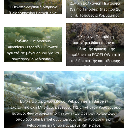
Δυτική Βαλκανική Πέστροφα
Η Πελοποννησιακή Μπριάνα
(Salmo fariodes) (περίπου 26
(Peloponnesian Barbel) είναι
cm). Τοποθεσία Καμναϊτικος
ευαίσθητη στις αλλαγές της
παραπόταμος του Αράχθου.
ροής και στην αλατότητα. Στη
φωτογραφία φαίνεται ένα
Η Χριστίνα Παπαδάκη
μικρού μεγέθους Barbel (<5
Ενήλικο Luciobarbus
υποψήφια διδάκτορας και
cm TL). Τοποθεσία γέφυρα
albanicus (Στροσίδι). Γίνονται
μέλος της ερευνητικής
Γαρδικίου στον ποταμό
αρκετά σε μέγεθος και για να
ομάδας του ECOFLOW κατά
Αχελώο
αναπαραχθούν διανύουν
τη διάρκεια της εκπαίδευσης
μεγάλες αποστάσεις.
στη μέθοδο παρατήρησης,
Τοποθεσία Γεφ. Μιχαλίτσι
κατάδυση με αναπνευστήρα
Άραχθος ποταμός.
στον ποταμό Αχελώο.
Ενήλικα άτομα του είδους (Peloponnesian Barbels)
Πελοποννησιακή Μπριάνα, μεγέθους (12 cm+) στον Καλαρρύτικο
ποταμό. Φωτογραφία από τη ζώνη των Ορεινών Κυπρινίδων,
όπου δύο είδη Barbel συνυπάρχουν με τα κυρίαρχα είδη
Peloponnesian Chub και Epirus Riffle Dace.