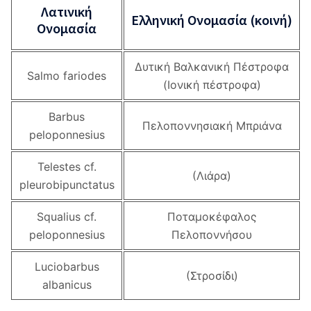
Λατινική
Ελληνική Ονομασία (κοινή)
Ονομασία
Δυτική Βαλκανική Πέστροφα
Salmo fariodes
(Ιονική πέστροφα)
Barbus
Πελοποννησιακή Μπριάνα
peloponnesius
Telestes cf.
(Λιάρα)
pleurobipunctatus
Squalius cf.
Ποταμοκέφαλος
peloponnesius
Πελοποννήσου
Luciobarbus
(Στροσίδι)
albanicus