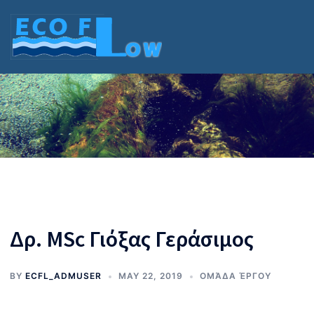
Skip
to
content
Δρ. MSc Γιόξας Γεράσιμος
BY
ECFL_ADMUSER
MAY 22, 2019
ΟΜΆΔΑ ΈΡΓΟΥ