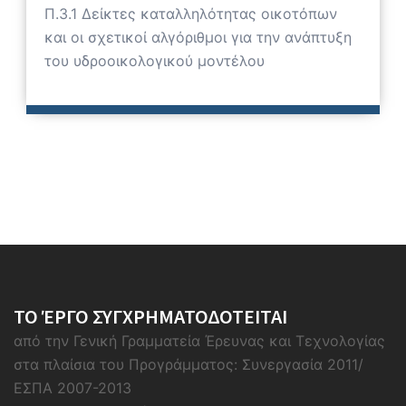
Π.3.1 Δείκτες καταλληλότητας οικοτόπων
και οι σχετικοί αλγόριθμοι για την ανάπτυξη
του υδροοικολογικού μοντέλου
ΤΟ ΈΡΓΟ ΣΥΓΧΡΗΜΑΤΟΔΟΤΕΙΤΑΙ
από την Γενική Γραμματεία Έρευνας και Τεχνολογίας
στα πλαίσια του Προγράμματος: Συνεργασία 2011/
ΕΣΠΑ 2007-2013