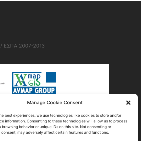
1/ ΕΣΠΑ 2007-2013
Manage Cookie Consent
he best experiences, we use technologies like cookies to store and/or
e information. Consenting to these technologies will allow us to process
 browsing behavior or unique IDs on this site. Not consenting or
 consent, may adversely affect certain features and functions.