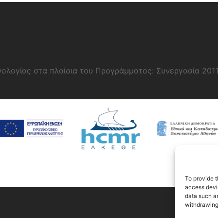
νολογίας στα πλαίσια του Προγράμματος: Συνεργασία 201
To provide t
access devic
data such as
withdrawing