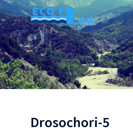
Skip
to
content
Drosochori-5