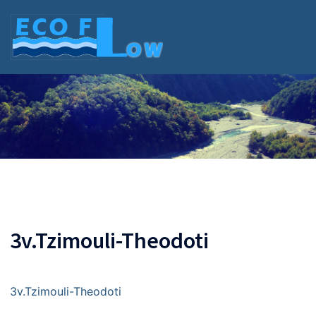
Skip
to
content
3v.Tzimouli-Theodoti
3v.Tzimouli-Theodoti